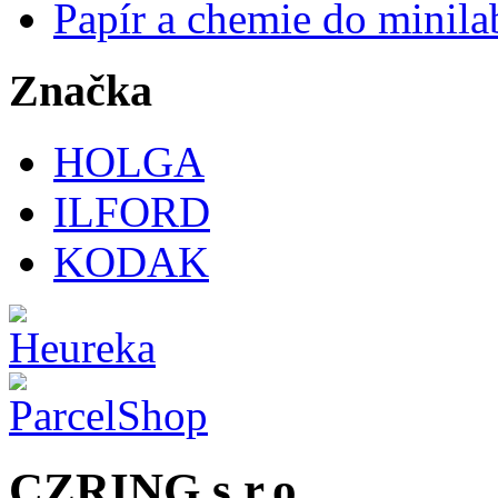
Papír a chemie do minila
Značka
HOLGA
ILFORD
KODAK
CZRING s.r.o.