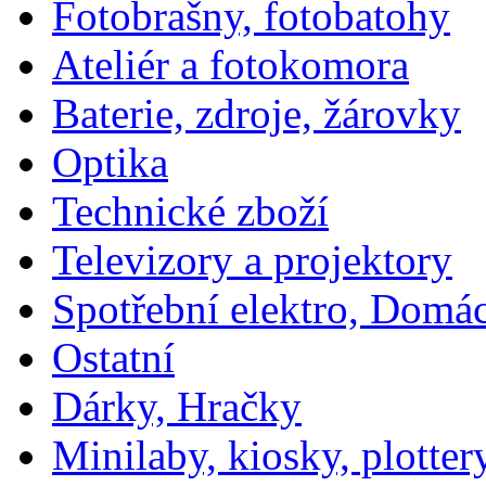
Fotobrašny, fotobatohy
Ateliér a fotokomora
Baterie, zdroje, žárovky
Optika
Technické zboží
Televizory a projektory
Spotřební elektro, Domá
Ostatní
Dárky, Hračky
Minilaby, kiosky, plotter