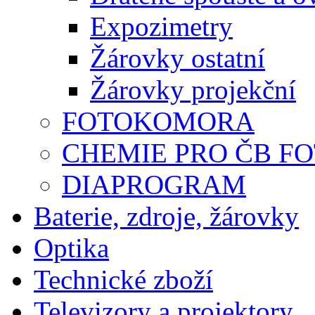
Expozimetry
Žárovky ostatní
Žárovky projekční
FOTOKOMORA
CHEMIE PRO ČB F
DIAPROGRAM
Baterie, zdroje, žárovky
Optika
Technické zboží
Televizory a projektory