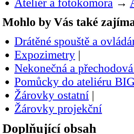
Ateliér a fotokomora
→
Mohlo by Vás také zajíma
Drátěné spouště a ovlád
Expozimetry
|
Nekonečná a přechodová
Pomůcky do ateliéru BI
Žárovky ostatní
|
Žárovky projekční
Doplňující obsah