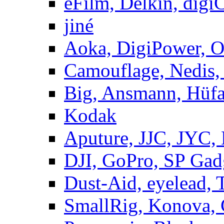
eFilm, Delkin, digi
jiné
Aoka, DigiPower, 
Camouflage, Nedis,
Big, Ansmann, Hüf
Kodak
Aputure, JJC, JYC,
DJI, GoPro, SP Gad
Dust-Aid, eyelead, 
SmallRig, Konova, 