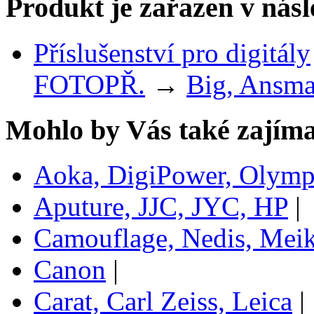
Produkt je zařazen v násl
Příslušenství pro digitály
FOTOPŘ.
→
Big, Ansma
Mohlo by Vás také zajíma
Aoka, DigiPower, Olym
Aputure, JJC, JYC, HP
|
Camouflage, Nedis, Mei
Canon
|
Carat, Carl Zeiss, Leica
|