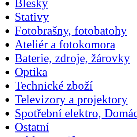
Blesky
Stativy
Fotobrašny, fotobatohy
Ateliér a fotokomora
Baterie, zdroje, žárovky
Optika
Technické zboží
Televizory a projektory
Spotřební elektro, Domá
Ostatní