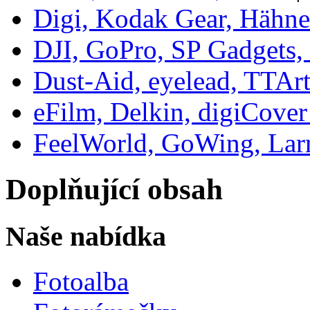
Digi, Kodak Gear, Hähne
DJI, GoPro, SP Gadgets,
Dust-Aid, eyelead, TTArt
eFilm, Delkin, digiCove
FeelWorld, GoWing, Lar
Doplňující obsah
Naše nabídka
Fotoalba