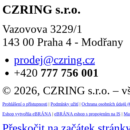
CZRING s.r.o.
Vazovova 3229/1
143 00 Praha 4 - Modřany
prodej@czring.cz
+420
777 756 001
© 2026, CZRING s.r.o. – v
Prohlášení o přístupnosti
|
Podmínky užití
|
Ochrana osobních údajů
Eshop vytvořila eBRÁNA
|
eBRÁNA eshop s propojením na IS
|
Mar
Přeskočit na začátek stránk