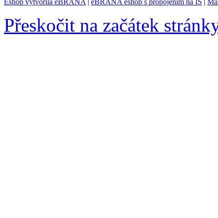
Eshop vytvořila eBRÁNA
|
eBRÁNA eshop s propojením na IS
|
Mar
Přeskočit na začátek stránk