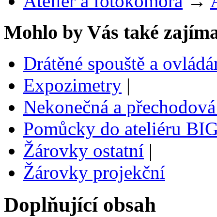
Ateliér a fotokomora
→
Mohlo by Vás také zajíma
Drátěné spouště a ovlád
Expozimetry
|
Nekonečná a přechodová
Pomůcky do ateliéru BI
Žárovky ostatní
|
Žárovky projekční
Doplňující obsah