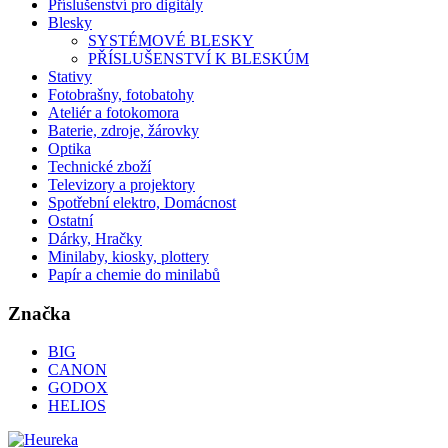
Příslušenství pro digitály
Blesky
SYSTÉMOVÉ BLESKY
PŘÍSLUŠENSTVÍ K BLESKÚM
Stativy
Fotobrašny, fotobatohy
Ateliér a fotokomora
Baterie, zdroje, žárovky
Optika
Technické zboží
Televizory a projektory
Spotřební elektro, Domácnost
Ostatní
Dárky, Hračky
Minilaby, kiosky, plottery
Papír a chemie do minilabů
Značka
BIG
CANON
GODOX
HELIOS