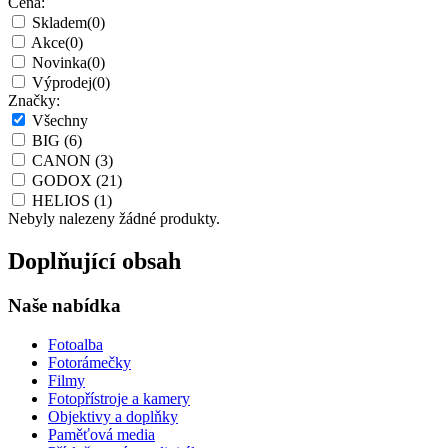
Cena:
Skladem
(0)
Akce
(0)
Novinka
(0)
Výprodej
(0)
Značky:
Všechny
BIG
(6)
CANON
(3)
GODOX
(21)
HELIOS
(1)
Nebyly nalezeny žádné produkty.
Doplňující obsah
Naše nabídka
Fotoalba
Fotorámečky
Filmy
Fotopřístroje a kamery
Objektivy a doplňky
Paměťová media