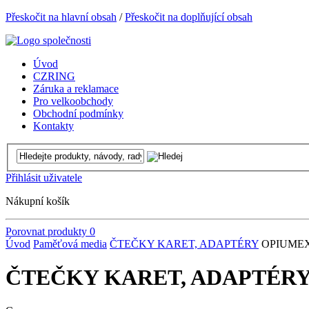
Přeskočit na hlavní obsah
/
Přeskočit na doplňující obsah
Úvod
CZRING
Záruka a reklamace
Pro velkoobchody
Obchodní podmínky
Kontakty
Přihlásit uživatele
Nákupní košík
Porovnat produkty
0
Úvod
Paměťová media
ČTEČKY KARET, ADAPTÉRY
OPIUME
ČTEČKY KARET, ADAPTÉR