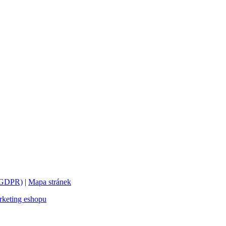
 (GDPR)
|
Mapa stránek
keting eshopu