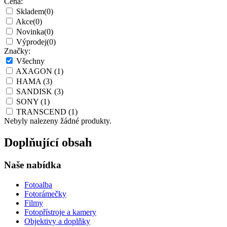
Cena:
Skladem
(0)
Akce
(0)
Novinka
(0)
Výprodej
(0)
Značky:
Všechny
AXAGON
(1)
HAMA
(3)
SANDISK
(3)
SONY
(1)
TRANSCEND
(1)
Nebyly nalezeny žádné produkty.
Doplňující obsah
Naše nabídka
Fotoalba
Fotorámečky
Filmy
Fotopřístroje a kamery
Objektivy a doplňky