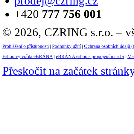
prodej@czring.cz
+420
777 756 001
© 2026, CZRING s.r.o. – v
Prohlášení o přístupnosti
|
Podmínky užití
|
Ochrana osobních údajů
Eshop vytvořila eBRÁNA
|
eBRÁNA eshop s propojením na IS
|
Mar
Přeskočit na začátek stránk