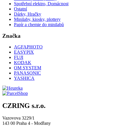
Spotřební elektro, Domácnost
Ostatní
Dárky, Hračky
Minilaby, kiosky, plottery
Papír a chemie do minilabů
Značka
AGFAPHOTO
EASYPIX
FUJI
KODAK
OM SYSTEM
PANASONIC
YASHICA
CZRING s.r.o.
Vazovova 3229/1
143 00 Praha 4 - Modřany