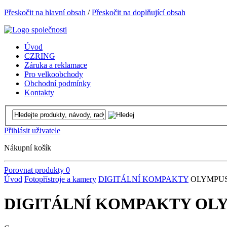
Přeskočit na hlavní obsah
/
Přeskočit na doplňující obsah
Úvod
CZRING
Záruka a reklamace
Pro velkoobchody
Obchodní podmínky
Kontakty
Přihlásit uživatele
Nákupní košík
Porovnat produkty
0
Úvod
Fotopřístroje a kamery
DIGITÁLNÍ KOMPAKTY
OLYMPU
DIGITÁLNÍ KOMPAKTY OL