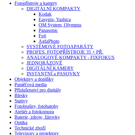
Fotopřístroje a kamery
DIGITÁLNÍ KOMPAKTY
Kodak
Easypix, Yashica
OM System, Olympus
Panasonic
Fuji
AgfaPhoto
SYSTÉMOVÉ FOTOAPARÁTY
PROFES. FOTOPŘÍSTROJE 35 + PŘ.
ANALOGOVÉ KOMPAKTY - FIXFOKUS
JEDNORÁZOVÉ
DIGITÁLNÍ KAMERY
INSTANTNÍ a PASOVKY
Objektivy a doplňky
Paměťová media
Příslušenství pro digitály
Blesky
Stativy
Fotobrašny, fotobatohy
Ateliér a fotokomora
Baterie, zdroje, žárovky
Optika
Technické zboží
Televizory a projektory