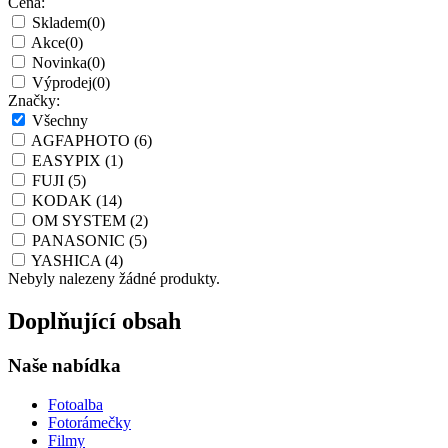
Cena:
Skladem
(0)
Akce
(0)
Novinka
(0)
Výprodej
(0)
Značky:
Všechny
AGFAPHOTO
(6)
EASYPIX
(1)
FUJI
(5)
KODAK
(14)
OM SYSTEM
(2)
PANASONIC
(5)
YASHICA
(4)
Nebyly nalezeny žádné produkty.
Doplňující obsah
Naše nabídka
Fotoalba
Fotorámečky
Filmy