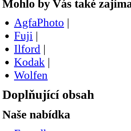
Mohlo by Vás také zajíma
AgfaPhoto
|
Fuji
|
Ilford
|
Kodak
|
Wolfen
Doplňující obsah
Naše nabídka