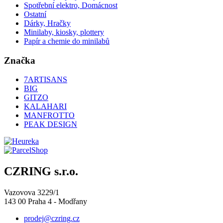
Spotřební elektro, Domácnost
Ostatní
Dárky, Hračky
Minilaby, kiosky, plottery
Papír a chemie do minilabů
Značka
7ARTISANS
BIG
GITZO
KALAHARI
MANFROTTO
PEAK DESIGN
CZRING s.r.o.
Vazovova 3229/1
143 00 Praha 4 - Modřany
prodej@czring.cz