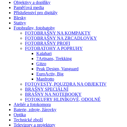
Objektivy a doplňky
Paměťová media
Příslušenství pro digitály
Blesky
Stativy
Fotobrašny, fotobatohy
FOTOBRAŠNY NA KOMPAKTY
FOTOBRAŠNY NA ZRCADLOVKY
FOTOBRAŠNY PROFI
FOTOBATOHY A POPRUHY
Kalahari
7Artisans, Trekking
Gitzo
Peak Design, Vanguard
EuroActiv, Big
Manfrotto
FOTOVESTY, POUZDRA NA OBJEKTIV
BRAŠNY SPECIÁLNÍ
BRAŠNY NA NOTEBOOKY
FOTOKUFRY HLINÍKOVÉ, ODOLNÉ
Ateliér a fotokomora
Baterie, zdroje, žárovky
Optika
Technické zboží
Televizory a projektory