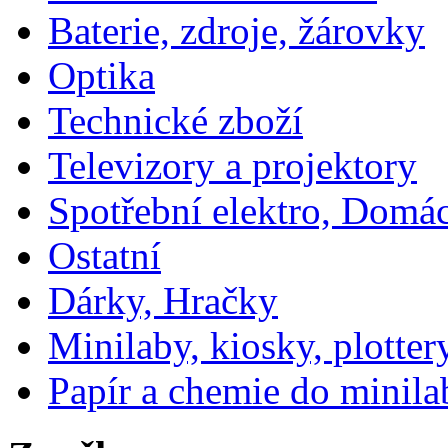
Baterie, zdroje, žárovky
Optika
Technické zboží
Televizory a projektory
Spotřební elektro, Domá
Ostatní
Dárky, Hračky
Minilaby, kiosky, plotter
Papír a chemie do minila