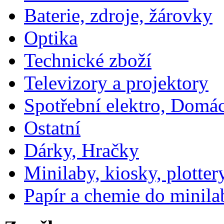
Baterie, zdroje, žárovky
Optika
Technické zboží
Televizory a projektory
Spotřební elektro, Domá
Ostatní
Dárky, Hračky
Minilaby, kiosky, plotter
Papír a chemie do minila