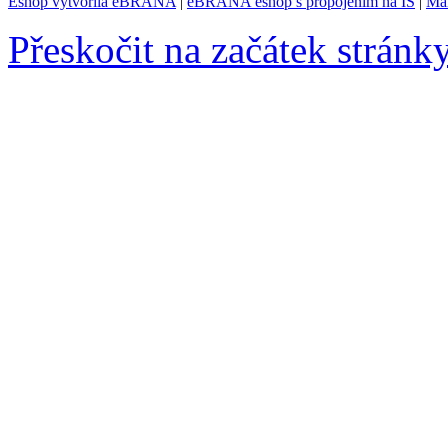
Eshop vytvořila eBRÁNA
|
eBRÁNA eshop s propojením na IS
|
Mar
Přeskočit na začátek stránk