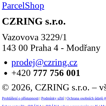
CZRING s.r.o.
Vazovova 3229/1
143 00 Praha 4 - Modřany
prodej@czring.cz
+420
777 756 001
© 2026, CZRING s.r.o. – v
Prohlášení o přístupnosti
|
Podmínky užití
|
Ochrana osobních údajů