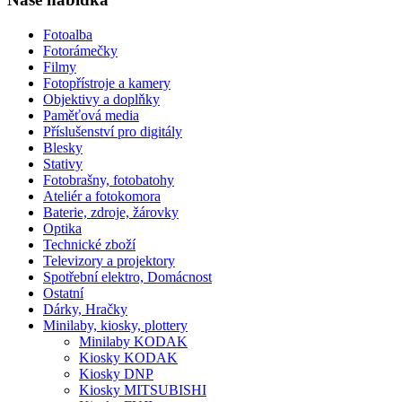
Fotoalba
Fotorámečky
Filmy
Fotopřístroje a kamery
Objektivy a doplňky
Paměťová media
Příslušenství pro digitály
Blesky
Stativy
Fotobrašny, fotobatohy
Ateliér a fotokomora
Baterie, zdroje, žárovky
Optika
Technické zboží
Televizory a projektory
Spotřební elektro, Domácnost
Ostatní
Dárky, Hračky
Minilaby, kiosky, plottery
Minilaby KODAK
Kiosky KODAK
Kiosky DNP
Kiosky MITSUBISHI