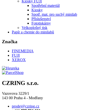
Kiosky FUJI
Spotřební materiál
Kiosky
Spotř. mat. pro suchý minilab
Příslušenství
Fototiskárny
Velkoplošný tisk
Papír a chemie do minilabů
Značka
FINEMEDIA
FUJI
XEROX
CZRING s.r.o.
Vazovova 3229/1
143 00 Praha 4 - Modřany
prodej@czring.cz