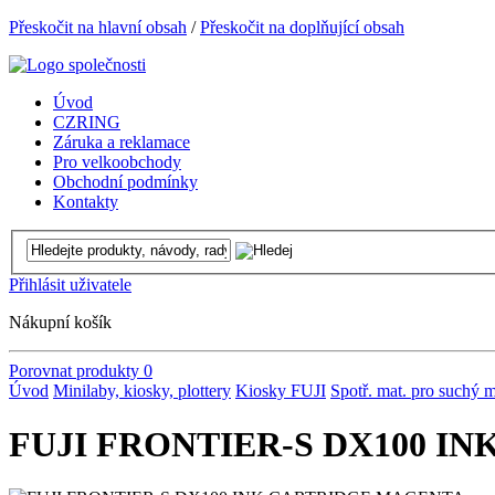
Přeskočit na hlavní obsah
/
Přeskočit na doplňující obsah
Úvod
CZRING
Záruka a reklamace
Pro velkoobchody
Obchodní podmínky
Kontakty
Přihlásit uživatele
Nákupní košík
Porovnat produkty
0
Úvod
Minilaby, kiosky, plottery
Kiosky FUJI
Spotř. mat. pro suchý m
FUJI FRONTIER-S DX100 I