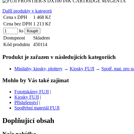
Další produkty v kategorii
Cena s DPH
1 468 Kč
Cena bez DPH
1 213 Kč
ks
Dostupnost
Skladem
Kód produktu
450114
Produkt je zařazen v následujících kategoriích
Minilaby, kiosky, plottery
→
Kiosky FUJI
→
Spotř. mat. pro 
Mohlo by Vás také zajímat
Fototiskárny FUJI
|
Kiosky FUJI
|
Příslušenství
|
Spotřební materiál FUJI
Doplňující obsah
Naše nabídka