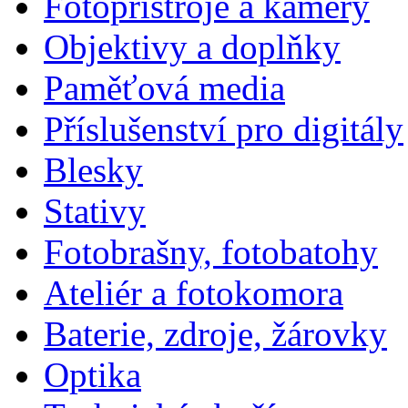
Fotopřístroje a kamery
Objektivy a doplňky
Paměťová media
Příslušenství pro digitály
Blesky
Stativy
Fotobrašny, fotobatohy
Ateliér a fotokomora
Baterie, zdroje, žárovky
Optika