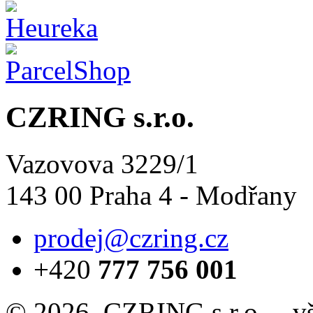
CZRING s.r.o.
Vazovova 3229/1
143 00 Praha 4 - Modřany
prodej@czring.cz
+420
777 756 001
© 2026, CZRING s.r.o. – v