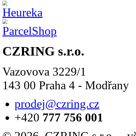
CZRING s.r.o.
Vazovova 3229/1
143 00 Praha 4 - Modřany
prodej@czring.cz
+420
777 756 001
© 2026, CZRING s.r.o. – v