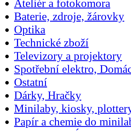
Ateliér a fotokomora
Baterie, zdroje, žárovky
Optika
Technické zboží
Televizory a projektory
Spotřební elektro, Domá
Ostatní
Dárky, Hračky
Minilaby, kiosky, plotter
Papír a chemie do minila