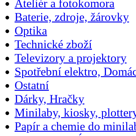
Ateliér a fotokomora
Baterie, zdroje, žárovky
Optika
Technické zboží
Televizory a projektory
Spotřební elektro, Domá
Ostatní
Dárky, Hračky
Minilaby, kiosky, plotter
Papír a chemie do minila