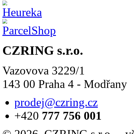
CZRING s.r.o.
Vazovova 3229/1
143 00 Praha 4 - Modřany
prodej@czring.cz
+420
777 756 001
© 2026, CZRING s.r.o. – v