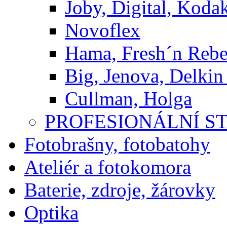
Joby, Digital, Koda
Novoflex
Hama, Fresh´n Rebe
Big, Jenova, Delkin
Cullman, Holga
PROFESIONÁLNÍ S
Fotobrašny, fotobatohy
Ateliér a fotokomora
Baterie, zdroje, žárovky
Optika