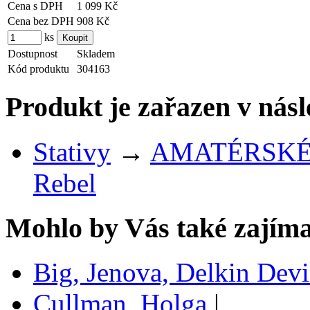
Cena s DPH
1 099 Kč
Cena bez DPH
908 Kč
ks
Dostupnost
Skladem
Kód produktu
304163
Produkt je zařazen v násl
Stativy
→
AMATÉRSKÉ
Rebel
Mohlo by Vás také zajíma
Big, Jenova, Delkin Devi
Cullman, Holga
|