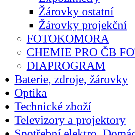
Žárovky ostatní
Žárovky projekční
FOTOKOMORA
CHEMIE PRO ČB F
DIAPROGRAM
Baterie, zdroje, žárovky
Optika
Technické zboží
Televizory a projektory
Spotřební elektro, Domá