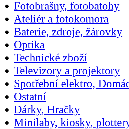
Fotobrašny, fotobatohy
Ateliér a fotokomora
Baterie, zdroje, žárovky
Optika
Technické zboží
Televizory a projektory
Spotřební elektro, Domá
Ostatní
Dárky, Hračky
Minilaby, kiosky, plotter