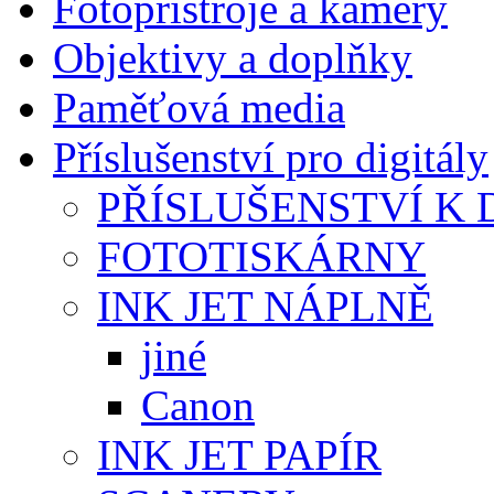
Fotopřístroje a kamery
Objektivy a doplňky
Paměťová media
Příslušenství pro digitály
PŘÍSLUŠENSTVÍ K D
FOTOTISKÁRNY
INK JET NÁPLNĚ
jiné
Canon
INK JET PAPÍR