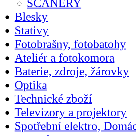
SCANERY
Blesky
Stativy
Fotobrašny, fotobatohy
Ateliér a fotokomora
Baterie, zdroje, žárovky
Optika
Technické zboží
Televizory a projektory
Spotřební elektro, Domá