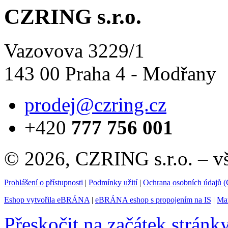
CZRING s.r.o.
Vazovova 3229/1
143 00 Praha 4 - Modřany
prodej@czring.cz
+420
777 756 001
© 2026, CZRING s.r.o. – v
Prohlášení o přístupnosti
|
Podmínky užití
|
Ochrana osobních údajů
Eshop vytvořila eBRÁNA
|
eBRÁNA eshop s propojením na IS
|
Mar
Přeskočit na začátek stránk