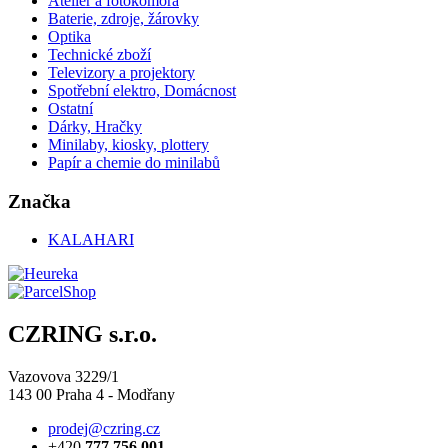
Ateliér a fotokomora
Baterie, zdroje, žárovky
Optika
Technické zboží
Televizory a projektory
Spotřební elektro, Domácnost
Ostatní
Dárky, Hračky
Minilaby, kiosky, plottery
Papír a chemie do minilabů
Značka
KALAHARI
CZRING s.r.o.
Vazovova 3229/1
143 00 Praha 4 - Modřany
prodej@czring.cz
+420
777 756 001