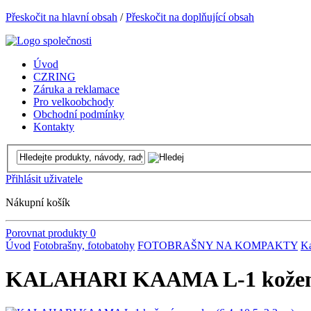
Přeskočit na hlavní obsah
/
Přeskočit na doplňující obsah
Úvod
CZRING
Záruka a reklamace
Pro velkoobchody
Obchodní podmínky
Kontakty
Přihlásit uživatele
Nákupní košík
Porovnat produkty
0
Úvod
Fotobrašny, fotobatohy
FOTOBRAŠNY NA KOMPAKTY
Ka
KALAHARI KAAMA L-1 kožené 