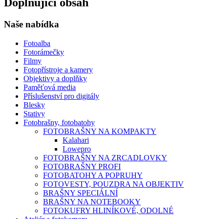
Doplňující obsah
Naše nabídka
Fotoalba
Fotorámečky
Filmy
Fotopřístroje a kamery
Objektivy a doplňky
Paměťová media
Příslušenství pro digitály
Blesky
Stativy
Fotobrašny, fotobatohy
FOTOBRAŠNY NA KOMPAKTY
Kalahari
Lowepro
FOTOBRAŠNY NA ZRCADLOVKY
FOTOBRAŠNY PROFI
FOTOBATOHY A POPRUHY
FOTOVESTY, POUZDRA NA OBJEKTIV
BRAŠNY SPECIÁLNÍ
BRAŠNY NA NOTEBOOKY
FOTOKUFRY HLINÍKOVÉ, ODOLNÉ