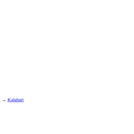
Y
→
Kalahari