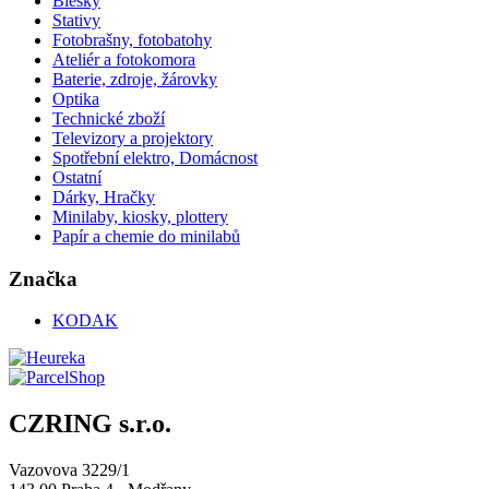
Blesky
Stativy
Fotobrašny, fotobatohy
Ateliér a fotokomora
Baterie, zdroje, žárovky
Optika
Technické zboží
Televizory a projektory
Spotřební elektro, Domácnost
Ostatní
Dárky, Hračky
Minilaby, kiosky, plottery
Papír a chemie do minilabů
Značka
KODAK
CZRING s.r.o.
Vazovova 3229/1