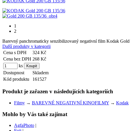
1
2
Barevný panchromaticky senzibilizovaný negativní film Kodak Gold 
Další produkty v kategorii
Cena s DPH
324 Kč
Cena bez DPH
268 Kč
ks
Dostupnost
Skladem
Kód produktu
161527
Produkt je zařazen v následujících kategoriích
Filmy
→
BAREVNÉ NEGATIVNÍ KINOFILMY
→
Kodak
Mohlo by Vás také zajímat
AgfaPhoto
|
Fuji
|