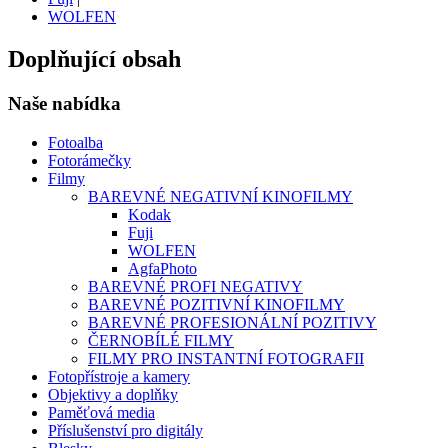
WOLFEN
Doplňující obsah
Naše nabídka
Fotoalba
Fotorámečky
Filmy
BAREVNÉ NEGATIVNÍ KINOFILMY
Kodak
Fuji
WOLFEN
AgfaPhoto
BAREVNÉ PROFI NEGATIVY
BAREVNÉ POZITIVNÍ KINOFILMY
BAREVNÉ PROFESIONÁLNÍ POZITIVY
ČERNOBÍLÉ FILMY
FILMY PRO INSTANTNÍ FOTOGRAFII
Fotopřístroje a kamery
Objektivy a doplňky
Paměťová media
Příslušenství pro digitály