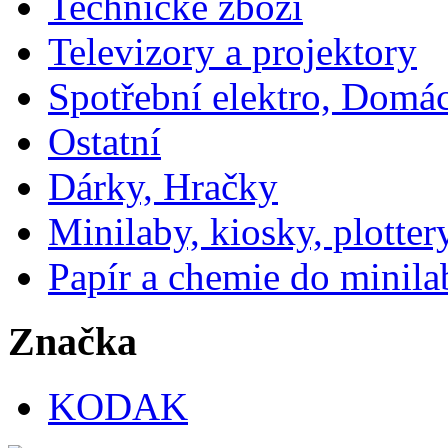
Technické zboží
Televizory a projektory
Spotřební elektro, Domá
Ostatní
Dárky, Hračky
Minilaby, kiosky, plotter
Papír a chemie do minila
Značka
KODAK