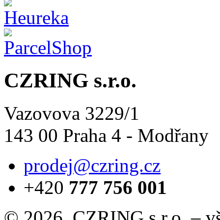
CZRING s.r.o.
Vazovova 3229/1
143 00 Praha 4 - Modřany
prodej@czring.cz
+420
777 756 001
© 2026, CZRING s.r.o. – v