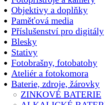
Objektivy a doplňky
Paměťová media
Příslušenství pro digitály
Blesky
Stativy
Fotobrašny, fotobatohy
Ateliér a fotokomora
Baterie, zdroje, žárovky
ZINKOVÉ BATERIE
ALKALICKÉ BATERI