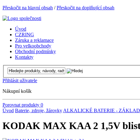
Přeskočit na hlavní obsah
/
Přeskočit na doplňující obsah
Úvod
CZRING
Záruka a reklamace
Pro velkoobchody
Obchodní podmínky
Kontakty
Přihlásit uživatele
Nákupní košík
Porovnat produkty
0
Úvod
Baterie, zdroje, žárovky
ALKALICKÉ BATERIE - ZÁKLAD
KODAK MAX KAA 2 1,5V blistr