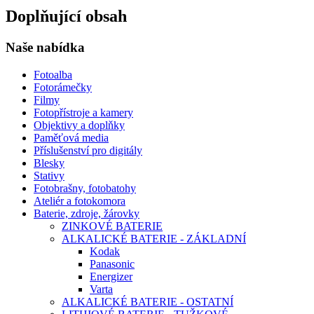
Doplňující obsah
Naše nabídka
Fotoalba
Fotorámečky
Filmy
Fotopřístroje a kamery
Objektivy a doplňky
Paměťová media
Příslušenství pro digitály
Blesky
Stativy
Fotobrašny, fotobatohy
Ateliér a fotokomora
Baterie, zdroje, žárovky
ZINKOVÉ BATERIE
ALKALICKÉ BATERIE - ZÁKLADNÍ
Kodak
Panasonic
Energizer
Varta
ALKALICKÉ BATERIE - OSTATNÍ