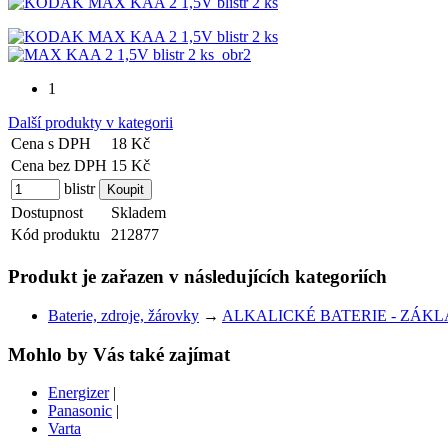
1
Další produkty v kategorii
Cena s DPH
18 Kč
Cena bez DPH
15 Kč
blistr
Dostupnost
Skladem
Kód produktu
212877
Produkt je zařazen v následujících kategoriích
Baterie, zdroje, žárovky
→
ALKALICKÉ BATERIE - ZÁKL
Mohlo by Vás také zajímat
Energizer
|
Panasonic
|
Varta