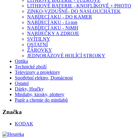
LITHIOVÉ BATERIE - TUŽKOVÉ
LITHIOVÉ BATERIE - KNOFLÍKOVÉ + PHOTO
ZINKO-VZDUŠNÉ- DO NASLOUCHÁTEK
NABÍJECÍ AKU - DO KAMER
NABÍJECÍ AKU - Li-ion
NABÍJECÍ AKU - NiMH
NABÍJEČKY A ZDROJE
SVÍTILNY
OSTATNÍ
ŽÁROVKY
JEDNORÁZOVÉ HOLÍCÍ STROJKY
Optika
Technické zboží
Televizory a projektory
Spotřební elektro, Domácnost
Ostatní
Dárky, Hračky
Minilaby, kiosky, plottery
Papír a chemie do minilabů
Značka
KODAK