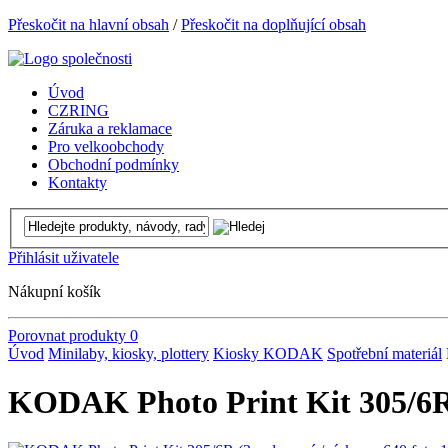
Přeskočit na hlavní obsah
/
Přeskočit na doplňující obsah
Úvod
CZRING
Záruka a reklamace
Pro velkoobchody
Obchodní podmínky
Kontakty
Přihlásit uživatele
Nákupní košík
Porovnat produkty
0
Úvod
Minilaby, kiosky, plottery
Kiosky KODAK
Spotřební materiál
KODAK Photo Print Kit 305/6R 