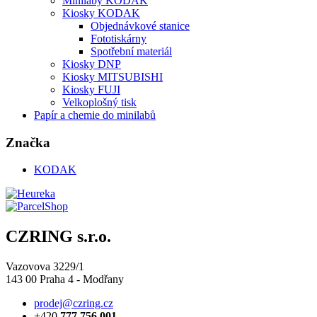
Minilaby KODAK
Kiosky KODAK
Objednávkové stanice
Fototiskárny
Spotřební materiál
Kiosky DNP
Kiosky MITSUBISHI
Kiosky FUJI
Velkoplošný tisk
Papír a chemie do minilabů
Značka
KODAK
CZRING s.r.o.
Vazovova 3229/1
143 00 Praha 4 - Modřany
prodej@czring.cz
+420
777 756 001