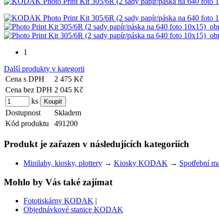
1
Další produkty v kategorii
Cena s DPH
2 475 Kč
Cena bez DPH
2 045 Kč
ks
Dostupnost
Skladem
Kód produktu
491200
Produkt je zařazen v následujících kategoriích
Minilaby, kiosky, plottery
→
Kiosky KODAK
→
Spotřební ma
Mohlo by Vás také zajímat
Fototiskárny KODAK
|
Objednávkové stanice KODAK