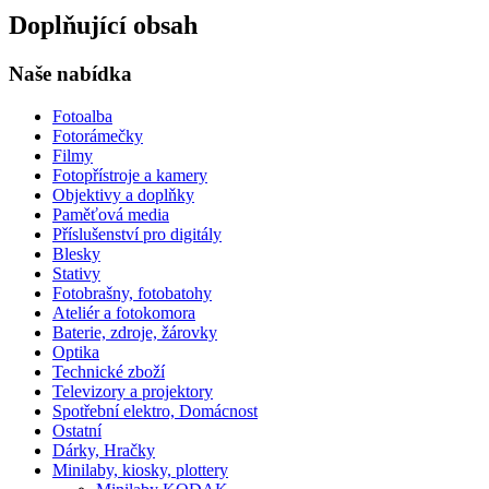
Doplňující obsah
Naše nabídka
Fotoalba
Fotorámečky
Filmy
Fotopřístroje a kamery
Objektivy a doplňky
Paměťová media
Příslušenství pro digitály
Blesky
Stativy
Fotobrašny, fotobatohy
Ateliér a fotokomora
Baterie, zdroje, žárovky
Optika
Technické zboží
Televizory a projektory
Spotřební elektro, Domácnost
Ostatní
Dárky, Hračky
Minilaby, kiosky, plottery