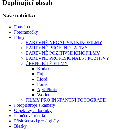
Doplňující obsah
Naše nabídka
Fotoalba
Fotorámečky
Filmy
BAREVNÉ NEGATIVNÍ KINOFILMY
BAREVNÉ PROFI NEGATIVY
BAREVNÉ POZITIVNÍ KINOFILMY
BAREVNÉ PROFESIONÁLNÍ POZITIVY
ČERNOBÍLÉ FILMY
Kodak
Fuji
Ilford
Foma
AgfaPhoto
Wolfen
FILMY PRO INSTANTNÍ FOTOGRAFII
Fotopřístroje a kamery
Objektivy a doplňky
Paměťová media
Příslušenství pro digitály
Blesky