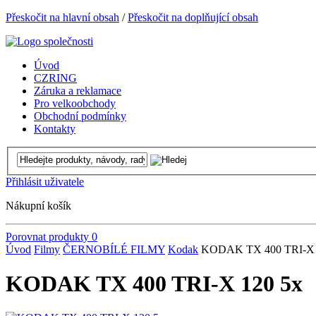
Přeskočit na hlavní obsah
/
Přeskočit na doplňující obsah
Úvod
CZRING
Záruka a reklamace
Pro velkoobchody
Obchodní podmínky
Kontakty
Přihlásit uživatele
Nákupní košík
Porovnat produkty
0
Úvod
Filmy
ČERNOBÍLÉ FILMY
Kodak
KODAK TX 400 TRI-X 
KODAK TX 400 TRI-X 120 5x