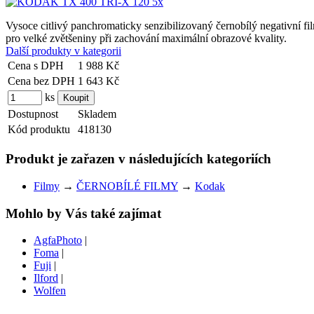
Vysoce citlivý panchromaticky senzibilizovaný černobílý negativní 
pro velké zvětšeniny při zachování maximální obrazové kvality.
Další produkty v kategorii
Cena s DPH
1 988 Kč
Cena bez DPH
1 643 Kč
ks
Dostupnost
Skladem
Kód produktu
418130
Produkt je zařazen v následujících kategoriích
Filmy
→
ČERNOBÍLÉ FILMY
→
Kodak
Mohlo by Vás také zajímat
AgfaPhoto
|
Foma
|
Fuji
|
Ilford
|
Wolfen