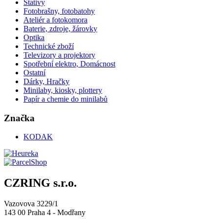
Stativy
Fotobrašny, fotobatohy
Ateliér a fotokomora
Baterie, zdroje, žárovky
Optika
Technické zboží
Televizory a projektory
Spotřební elektro, Domácnost
Ostatní
Dárky, Hračky
Minilaby, kiosky, plottery
Papír a chemie do minilabů
Značka
KODAK
CZRING s.r.o.
Vazovova 3229/1
143 00 Praha 4 - Modřany