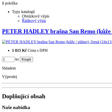
1
položka
Typy katalogů
Obrázkový výpis
Řádkový výpis
PETER HADLEY brašna San Remo (kůže 
1 815 Kč
Cena s DPH
ks
Skladem
Výprodej
Doplňující obsah
Naše nabídka