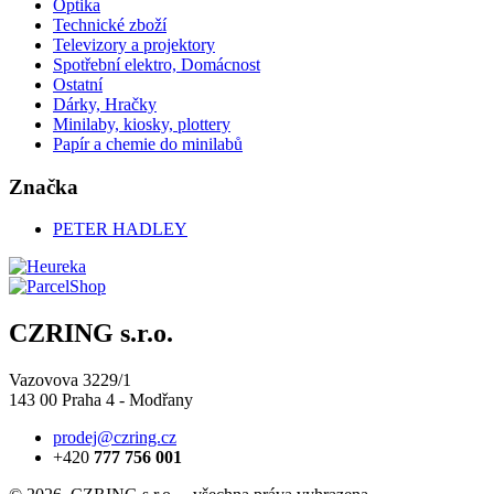
Optika
Technické zboží
Televizory a projektory
Spotřební elektro, Domácnost
Ostatní
Dárky, Hračky
Minilaby, kiosky, plottery
Papír a chemie do minilabů
Značka
PETER HADLEY
CZRING s.r.o.
Vazovova 3229/1
143 00 Praha 4 - Modřany
prodej@czring.cz
+420
777 756 001