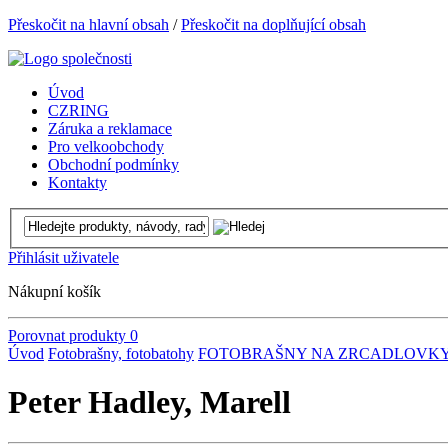
Přeskočit na hlavní obsah
/
Přeskočit na doplňující obsah
Úvod
CZRING
Záruka a reklamace
Pro velkoobchody
Obchodní podmínky
Kontakty
Přihlásit uživatele
Nákupní košík
Porovnat produkty
0
Úvod
Fotobrašny, fotobatohy
FOTOBRAŠNY NA ZRCADLOVK
Peter Hadley, Marell