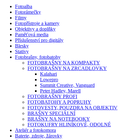
Fotoalba
Fotorámečky
Filmy
Fotopřístroje a kamery
Objektivy a doplňky
Paměťová media
Příslušenství pro digitály
Blesky
Stativy
Fotobrašny, fotobatohy
FOTOBRAŠNY NA KOMPAKTY
FOTOBRAŠNY NA ZRCADLOVKY
Kalahari
Lowepro
Summit Creative, Vanguard
Peter Hadley, Marell
FOTOBRAŠNY PROFI
FOTOBATOHY A POPRUHY
FOTOVESTY, POUZDRA NA OBJEKTIV
BRAŠNY SPECIÁLNÍ
BRAŠNY NA NOTEBOOKY
FOTOKUFRY HLINÍKOVÉ, ODOLNÉ
Ateliér a fotokomora
Baterie, zdroje, žárovky