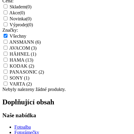
Cena:
Skladem
(0)
Akce
(0)
Novinka
(0)
Výprodej
(0)
Značky:
Všechny
ANSMANN
(6)
AVACOM
(3)
HÄHNEL
(1)
HAMA
(13)
KODAK
(2)
PANASONIC
(2)
SONY
(1)
VARTA
(2)
Nebyly nalezeny žádné produkty.
Doplňující obsah
Naše nabídka
Fotoalba
Fotorámečky