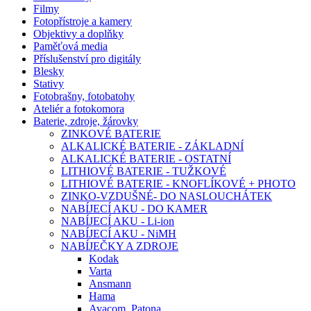
Filmy
Fotopřístroje a kamery
Objektivy a doplňky
Paměťová media
Příslušenství pro digitály
Blesky
Stativy
Fotobrašny, fotobatohy
Ateliér a fotokomora
Baterie, zdroje, žárovky
ZINKOVÉ BATERIE
ALKALICKÉ BATERIE - ZÁKLADNÍ
ALKALICKÉ BATERIE - OSTATNÍ
LITHIOVÉ BATERIE - TUŽKOVÉ
LITHIOVÉ BATERIE - KNOFLÍKOVÉ + PHOTO
ZINKO-VZDUŠNÉ- DO NASLOUCHÁTEK
NABÍJECÍ AKU - DO KAMER
NABÍJECÍ AKU - Li-ion
NABÍJECÍ AKU - NiMH
NABÍJEČKY A ZDROJE
Kodak
Varta
Ansmann
Hama
Avacom, Patona