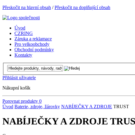
Přeskočit na hlavní obsah
/
Přeskočit na doplňující obsah
Úvod
CZRING
Záruka a reklamace
Pro velkoobchody
Obchodní podmínky
Kontakty
Přihlásit uživatele
Nákupní košík
Porovnat produkty
0
Úvod
Baterie, zdroje, žárovky
NABÍJEČKY A ZDROJE
TRUST
NABÍJEČKY A ZDROJE TRU