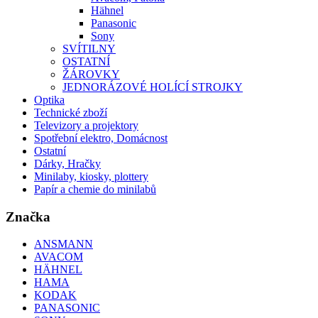
Hähnel
Panasonic
Sony
SVÍTILNY
OSTATNÍ
ŽÁROVKY
JEDNORÁZOVÉ HOLÍCÍ STROJKY
Optika
Technické zboží
Televizory a projektory
Spotřební elektro, Domácnost
Ostatní
Dárky, Hračky
Minilaby, kiosky, plottery
Papír a chemie do minilabů
Značka
ANSMANN
AVACOM
HÄHNEL
HAMA
KODAK
PANASONIC