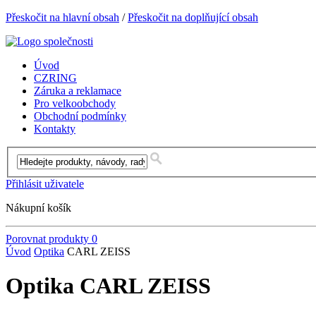
Přeskočit na hlavní obsah
/
Přeskočit na doplňující obsah
Úvod
CZRING
Záruka a reklamace
Pro velkoobchody
Obchodní podmínky
Kontakty
Přihlásit uživatele
Nákupní košík
Porovnat produkty
0
Úvod
Optika
CARL ZEISS
Optika CARL ZEISS