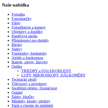
Naše nabídka
Fotoalba
Fotorámečky
Filmy
Fotopřístroje a kamery
Objektivy a doplňky
Paměťová media
Příslušenství pro digitály
Blesky
Stativy
Fotobrašny, fotobatohy
Ateliér a fotokomora
Baterie, zdroje, žárovky
Optika
TRIEDRY a DALEKOHLEDY
LUPY, MIKROSKOPY, DÁLKOMĚRY
Technické zboží
Televizory a projektory
Spotřební elektro, Domácnost
Ostatní
Dárky, Hračky
Minilaby, kiosky, plottery
Papír a chemie do minilabů