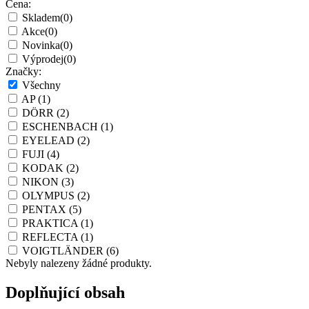
Cena:
Skladem
(0)
Akce
(0)
Novinka
(0)
Výprodej
(0)
Značky:
Všechny
AP
(1)
DÖRR
(2)
ESCHENBACH
(1)
EYELEAD
(2)
FUJI
(4)
KODAK
(2)
NIKON
(3)
OLYMPUS
(2)
PENTAX
(5)
PRAKTICA
(1)
REFLECTA
(1)
VOIGTLÄNDER
(6)
Nebyly nalezeny žádné produkty.
Doplňující obsah