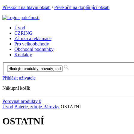
Přeskočit na hlavní obsah
/
Přeskočit na doplňující obsah
Úvod
CZRING
Záruka a reklamace
Pro velkoobchody
Obchodní podmínky
Kontakty
Přihlásit uživatele
Nákupní košík
Porovnat produkty
0
Úvod
Baterie, zdroje, žárovky
OSTATNÍ
OSTATNÍ