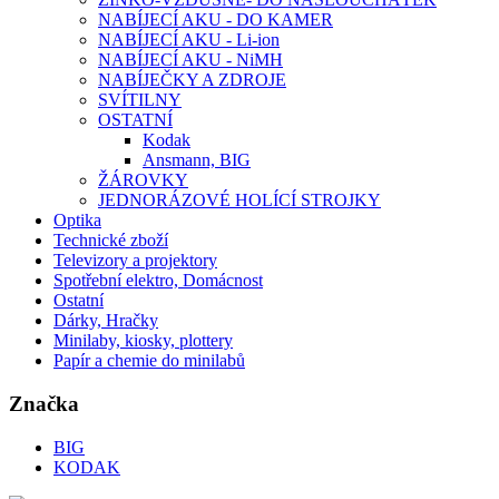
NABÍJECÍ AKU - DO KAMER
NABÍJECÍ AKU - Li-ion
NABÍJECÍ AKU - NiMH
NABÍJEČKY A ZDROJE
SVÍTILNY
OSTATNÍ
Kodak
Ansmann, BIG
ŽÁROVKY
JEDNORÁZOVÉ HOLÍCÍ STROJKY
Optika
Technické zboží
Televizory a projektory
Spotřební elektro, Domácnost
Ostatní
Dárky, Hračky
Minilaby, kiosky, plottery
Papír a chemie do minilabů
Značka
BIG
KODAK