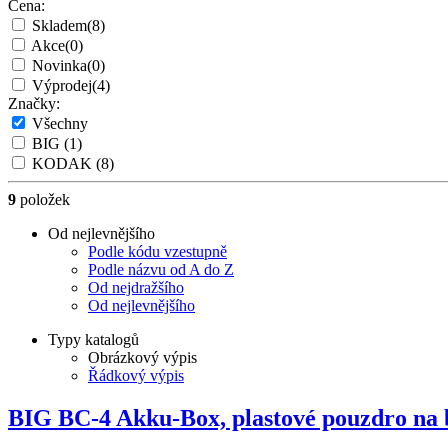
Cena:
Skladem
(8)
Akce
(0)
Novinka
(0)
Výprodej
(4)
Značky:
Všechny
BIG
(1)
KODAK
(8)
9
položek
Od nejlevnějšího
Podle kódu vzestupně
Podle názvu od A do Z
Od nejdražšího
Od nejlevnějšího
Typy katalogů
Obrázkový výpis
Řádkový výpis
BIG BC-4 Akku-Box, plastové pouzdro na