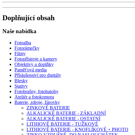
Doplňující obsah
Naše nabídka
Fotoalba
Fotorámečky
Filmy
Fotopřístroje a kamery
Objektivy a doplňky
Paměťová media
Příslušenství pro digitály
Blesky
Stativy
Fotobrašny, fotobatohy
Ateliér a fotokomora
Baterie, zdroje, žárovky
ZINKOVÉ BATERIE
ALKALICKÉ BATERIE - ZÁKLADNÍ
ALKALICKÉ BATERIE - OSTATNÍ
LITHIOVÉ BATERIE - TUŽKOVÉ
LITHIOVÉ BATERIE - KNOFLÍKOVÉ + PHOTO
ZINKO-VZDUŠNÉ- DO NASLOUCHÁTEK