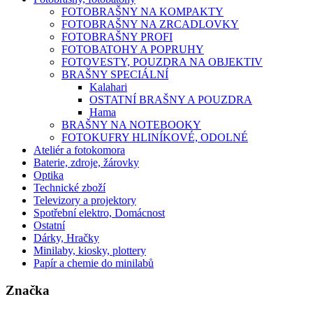
FOTOBRAŠNY NA KOMPAKTY
FOTOBRAŠNY NA ZRCADLOVKY
FOTOBRAŠNY PROFI
FOTOBATOHY A POPRUHY
FOTOVESTY, POUZDRA NA OBJEKTIV
BRAŠNY SPECIÁLNÍ
Kalahari
OSTATNÍ BRAŠNY A POUZDRA
Hama
BRAŠNY NA NOTEBOOKY
FOTOKUFRY HLINÍKOVÉ, ODOLNÉ
Ateliér a fotokomora
Baterie, zdroje, žárovky
Optika
Technické zboží
Televizory a projektory
Spotřební elektro, Domácnost
Ostatní
Dárky, Hračky
Minilaby, kiosky, plottery
Papír a chemie do minilabů
Značka