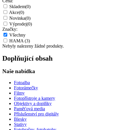
Cena:
Skladem
(0)
Akce
(0)
Novinka
(0)
Výprodej
(0)
Značky:
Všechny
HAMA
(3)
Nebyly nalezeny žádné produkty.
Doplňující obsah
Naše nabídka
Fotoalba
Fotorámečky
Filmy
Fotopřístroje a kamery
Objektivy a doplňky
Paměťová media
Příslušenství pro digitály
Blesky
Stativy
Fotobrašny, fotobatohy