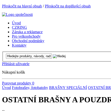
Přeskočit na hlavní obsah
/
Přeskočit na doplňující obsah
Úvod
CZRING
Záruka a reklamace
Pro velkoobchody
Obchodní podmínky
Kontakty
Přihlásit uživatele
Nákupní košík
Porovnat produkty
0
Úvod
Fotobrašny, fotobatohy
BRAŠNY SPECIÁLNÍ
OSTATNÍ B
OSTATNÍ BRAŠNY A POUZ