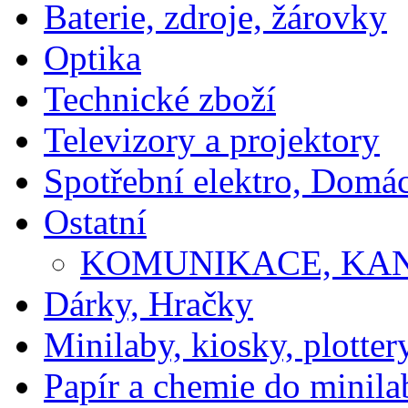
Baterie, zdroje, žárovky
Optika
Technické zboží
Televizory a projektory
Spotřební elektro, Domá
Ostatní
KOMUNIKACE, KA
Dárky, Hračky
Minilaby, kiosky, plotter
Papír a chemie do minila