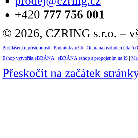
prodej@czring.cz
+420
777 756 001
© 2026, CZRING s.r.o. – v
Prohlášení o přístupnosti
|
Podmínky užití
|
Ochrana osobních údajů
Eshop vytvořila eBRÁNA
|
eBRÁNA eshop s propojením na IS
|
Mar
Přeskočit na začátek stránk