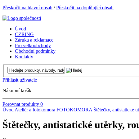
Přeskočit na hlavní obsah
/
Přeskočit na doplňující obsah
Úvod
CZRING
Záruka a reklamace
Pro velkoobchody
Obchodní podmínky
Kontakty
Přihlásit uživatele
Nákupní košík
Porovnat produkty
0
Úvod
Ateliér a fotokomora
FOTOKOMORA
Štětečky, antistatické u
Štětečky, antistatické utěrky, r