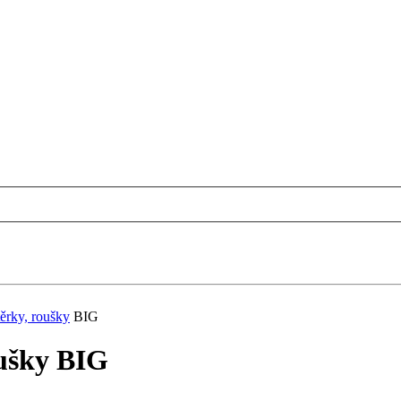
těrky, roušky
BIG
oušky BIG