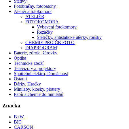
Stativy
Fotobrašny, fotobatohy
Ateliér a fotokomora
ATELIÉR
FOTOKOMORA
Vybavení fotokomory
Řezačky
Štětečky, antistatické utěrky, roušky
CHEMIE PRO ČB FOTO
DIAPROGRAM
Baterie, zdroje, žárovky
Optika
Technické zboží
Televizory a projektory
Spotřební elektro, Domácnost
Ostatní
Dárky, Hračky
Minilaby, kiosky, plottery
Papír a chemie do minilabů
Značka
B+W
BIG
CARSON