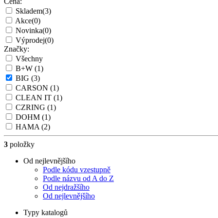
Cena:
Skladem
(3)
Akce
(0)
Novinka
(0)
Výprodej
(0)
Značky:
Všechny
B+W
(1)
BIG
(3)
CARSON
(1)
CLEAN IT
(1)
CZRING
(1)
DOHM
(1)
HAMA
(2)
3
položky
Od nejlevnějšího
Podle kódu vzestupně
Podle názvu od A do Z
Od nejdražšího
Od nejlevnějšího
Typy katalogů