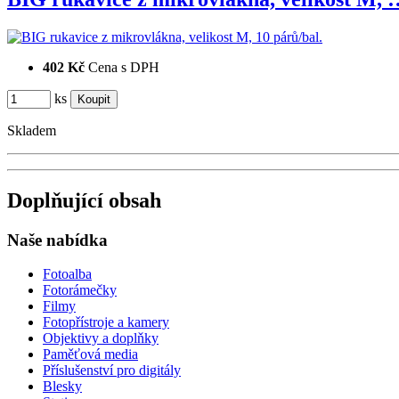
402 Kč
Cena s DPH
ks
Skladem
Doplňující obsah
Naše nabídka
Fotoalba
Fotorámečky
Filmy
Fotopřístroje a kamery
Objektivy a doplňky
Paměťová media
Příslušenství pro digitály
Blesky