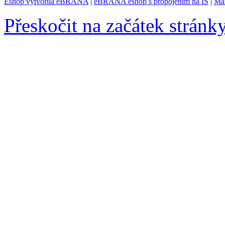
Eshop vytvořila eBRÁNA
|
eBRÁNA eshop s propojením na IS
|
Mar
Přeskočit na začátek stránk