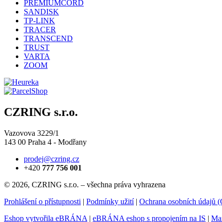
PREMIUMCORD
SANDISK
TP-LINK
TRACER
TRANSCEND
TRUST
VARTA
ZOOM
CZRING s.r.o.
Vazovova 3229/1
143 00 Praha 4 - Modřany
prodej@czring.cz
+420
777 756 001
© 2026, CZRING s.r.o. – všechna práva vyhrazena
Prohlášení o přístupnosti
|
Podmínky užití
|
Ochrana osobních údajů
Eshop vytvořila eBRÁNA
|
eBRÁNA eshop s propojením na IS
|
Mar