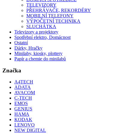
TELEVIZORY
PŘEHRÁVAČE, REKORDÉRY
MOBILNÍ TELEFONY
VÝPOČETNÍ TECHNIKA
SLUCHÁTKA
Televizory a projektory
Spotřební elektro, Domácnost
Ostatní
Dárky, Hračky
Minilaby, kiosky, plottery
Papír a chemie do minilabů
Značka
A4TECH
ADATA
AVACOM
C-TECH
EMOS
GENIUS
HAMA
KODAK
LENOVO
NEW DIGITAL