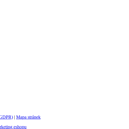
 (GDPR)
|
Mapa stránek
keting eshopu