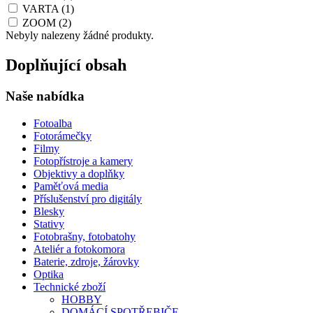
VARTA
(1)
ZOOM
(2)
Nebyly nalezeny žádné produkty.
Doplňující obsah
Naše nabídka
Fotoalba
Fotorámečky
Filmy
Fotopřístroje a kamery
Objektivy a doplňky
Paměťová media
Příslušenství pro digitály
Blesky
Stativy
Fotobrašny, fotobatohy
Ateliér a fotokomora
Baterie, zdroje, žárovky
Optika
Technické zboží
HOBBY
DOMÁCÍ SPOTŘEBIČE