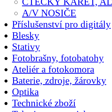
ČTEČKY KARET, A
A/V NOSIČE
Příslušenství pro digitály
Blesky
Stativy
Fotobrašny, fotobatohy
Ateliér a fotokomora
Baterie, zdroje, žárovky
Optika
Technické zboží