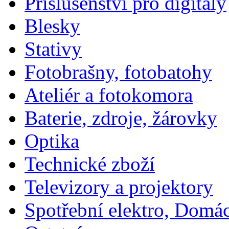
Příslušenství pro digitály
Blesky
Stativy
Fotobrašny, fotobatohy
Ateliér a fotokomora
Baterie, zdroje, žárovky
Optika
Technické zboží
Televizory a projektory
Spotřební elektro, Domá