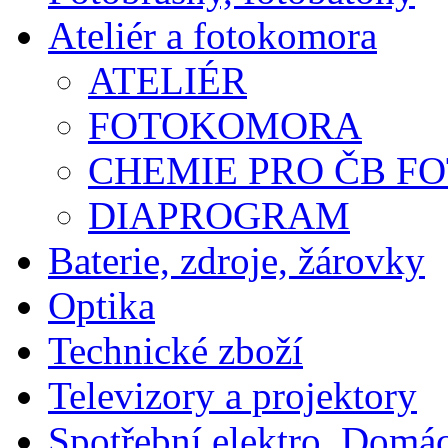
Ateliér a fotokomora
ATELIÉR
FOTOKOMORA
CHEMIE PRO ČB F
DIAPROGRAM
Baterie, zdroje, žárovky
Optika
Technické zboží
Televizory a projektory
Spotřební elektro, Domá