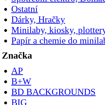
Ostatní
Dárky, Hračky
Minilaby, kiosky, plotter
Papír a chemie do minila
Značka
AP
B+W
BD BACKGROUNDS
BIG