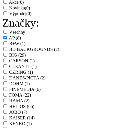
Akce
(0)
Novinka
(0)
Výprodej
(0)
Značky:
Všechny
AP
(8)
B+W
(1)
BD BACKGROUNDS
(2)
BIG
(29)
CARSON
(1)
CLEAN IT
(1)
CZRING
(1)
DANES-PICTA
(2)
DOHM
(1)
FINEMEDIA
(6)
FOMA
(22)
HAMA
(2)
HELIOS
(66)
JOBO
(7)
KAISER
(14)
KENRO
(1)