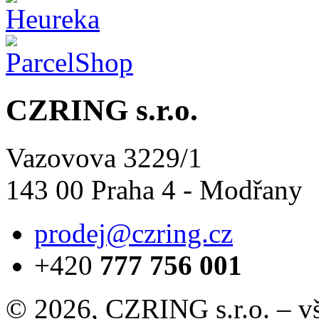
CZRING s.r.o.
Vazovova 3229/1
143 00 Praha 4 - Modřany
prodej@czring.cz
+420
777 756 001
© 2026, CZRING s.r.o. – v