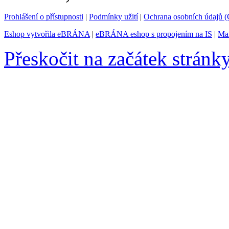
Prohlášení o přístupnosti
|
Podmínky užití
|
Ochrana osobních údajů
Eshop vytvořila eBRÁNA
|
eBRÁNA eshop s propojením na IS
|
Mar
Přeskočit na začátek stránk