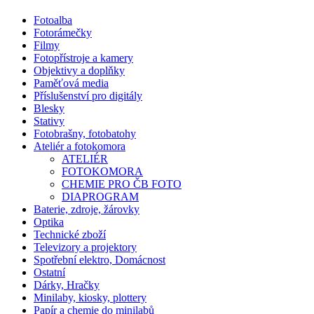
Fotoalba
Fotorámečky
Filmy
Fotopřístroje a kamery
Objektivy a doplňky
Paměťová media
Příslušenství pro digitály
Blesky
Stativy
Fotobrašny, fotobatohy
Ateliér a fotokomora
ATELIÉR
FOTOKOMORA
CHEMIE PRO ČB FOTO
DIAPROGRAM
Baterie, zdroje, žárovky
Optika
Technické zboží
Televizory a projektory
Spotřební elektro, Domácnost
Ostatní
Dárky, Hračky
Minilaby, kiosky, plottery
Papír a chemie do minilabů