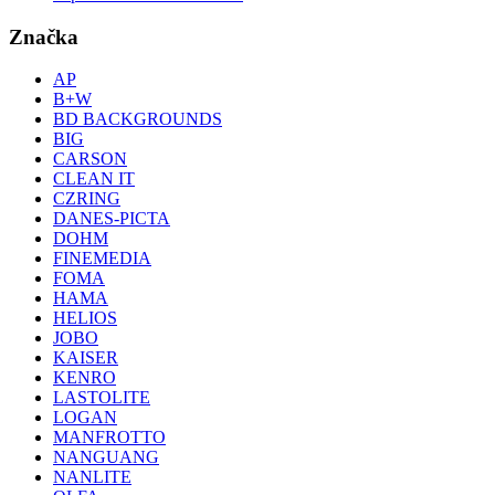
Značka
AP
B+W
BD BACKGROUNDS
BIG
CARSON
CLEAN IT
CZRING
DANES-PICTA
DOHM
FINEMEDIA
FOMA
HAMA
HELIOS
JOBO
KAISER
KENRO
LASTOLITE
LOGAN
MANFROTTO
NANGUANG
NANLITE