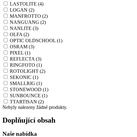
LASTOLITE
(4)
LOGAN
(2)
MANFROTTO
(2)
NANGUANG
(2)
NANLITE
(3)
OLFA
(2)
OPTIC OLDSCHOOL
(1)
OSRAM
(3)
PIXEL
(1)
REFLECTA
(3)
RINGFOTO
(1)
ROTOLIGHT
(2)
SEKONIC
(1)
SMALLRIG
(1)
STONEWOOD
(1)
SUNBOUNCE
(1)
TTARTISAN
(2)
Nebyly nalezeny žádné produkty.
Doplňující obsah
Naše nabídka