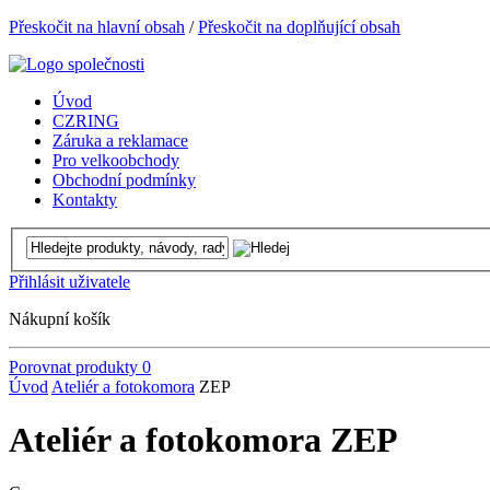
Přeskočit na hlavní obsah
/
Přeskočit na doplňující obsah
Úvod
CZRING
Záruka a reklamace
Pro velkoobchody
Obchodní podmínky
Kontakty
Přihlásit uživatele
Nákupní košík
Porovnat produkty
0
Úvod
Ateliér a fotokomora
ZEP
Ateliér a fotokomora ZEP