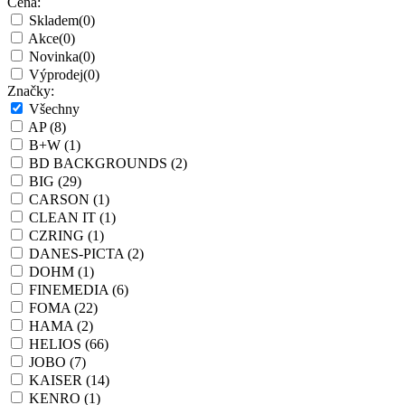
Cena:
Skladem
(0)
Akce
(0)
Novinka
(0)
Výprodej
(0)
Značky:
Všechny
AP
(8)
B+W
(1)
BD BACKGROUNDS
(2)
BIG
(29)
CARSON
(1)
CLEAN IT
(1)
CZRING
(1)
DANES-PICTA
(2)
DOHM
(1)
FINEMEDIA
(6)
FOMA
(22)
HAMA
(2)
HELIOS
(66)
JOBO
(7)
KAISER
(14)
KENRO
(1)