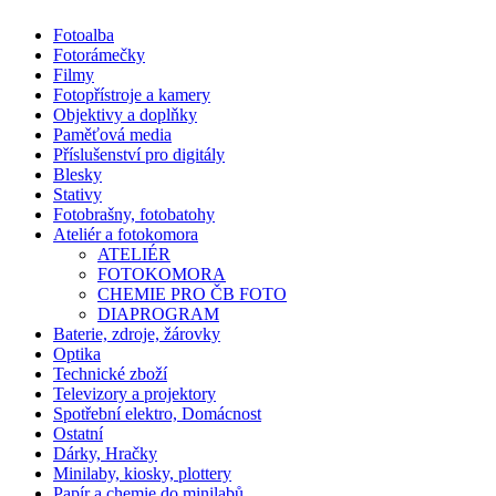
Fotoalba
Fotorámečky
Filmy
Fotopřístroje a kamery
Objektivy a doplňky
Paměťová media
Příslušenství pro digitály
Blesky
Stativy
Fotobrašny, fotobatohy
Ateliér a fotokomora
ATELIÉR
FOTOKOMORA
CHEMIE PRO ČB FOTO
DIAPROGRAM
Baterie, zdroje, žárovky
Optika
Technické zboží
Televizory a projektory
Spotřební elektro, Domácnost
Ostatní
Dárky, Hračky
Minilaby, kiosky, plottery
Papír a chemie do minilabů