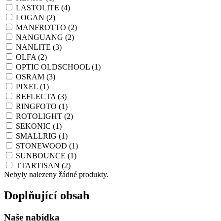
LASTOLITE
(4)
LOGAN
(2)
MANFROTTO
(2)
NANGUANG
(2)
NANLITE
(3)
OLFA
(2)
OPTIC OLDSCHOOL
(1)
OSRAM
(3)
PIXEL
(1)
REFLECTA
(3)
RINGFOTO
(1)
ROTOLIGHT
(2)
SEKONIC
(1)
SMALLRIG
(1)
STONEWOOD
(1)
SUNBOUNCE
(1)
TTARTISAN
(2)
Nebyly nalezeny žádné produkty.
Doplňující obsah
Naše nabídka