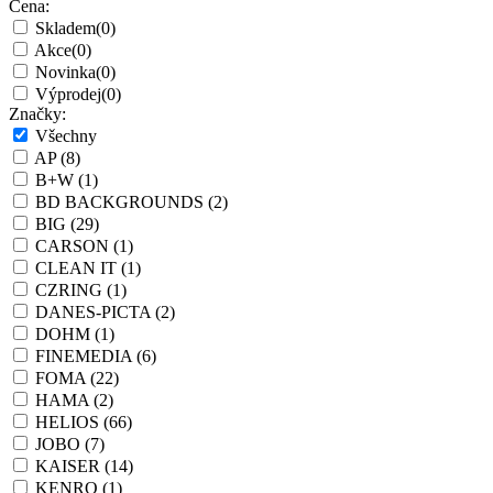
Cena:
Skladem
(0)
Akce
(0)
Novinka
(0)
Výprodej
(0)
Značky:
Všechny
AP
(8)
B+W
(1)
BD BACKGROUNDS
(2)
BIG
(29)
CARSON
(1)
CLEAN IT
(1)
CZRING
(1)
DANES-PICTA
(2)
DOHM
(1)
FINEMEDIA
(6)
FOMA
(22)
HAMA
(2)
HELIOS
(66)
JOBO
(7)
KAISER
(14)
KENRO
(1)