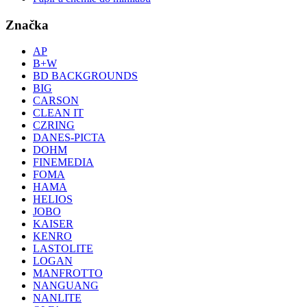
Značka
AP
B+W
BD BACKGROUNDS
BIG
CARSON
CLEAN IT
CZRING
DANES-PICTA
DOHM
FINEMEDIA
FOMA
HAMA
HELIOS
JOBO
KAISER
KENRO
LASTOLITE
LOGAN
MANFROTTO
NANGUANG
NANLITE