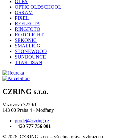
OLFA
OPTIC OLDSCHOOL
OSRAM
PIXEL
REFLECTA
RINGFOTO
ROTOLIGHT
SEKONIC
SMALLRIG
STONEWOOD
SUNBOUNCE
TTARTISAN
CZRING s.r.o.
Vazovova 3229/1
143 00 Praha 4 - Modřany
prodej@czring.cz
+420
777 756 001
© 2026, CZRING s.r.o. – všechna práva vyhrazena