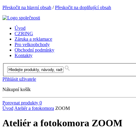
Přeskočit na hlavní obsah
/
Přeskočit na doplňující obsah
Úvod
CZRING
Záruka a reklamace
Pro velkoobchody
Obchodní podmínky
Kontakty
Přihlásit uživatele
Nákupní košík
Porovnat produkty
0
Úvod
Ateliér a fotokomora
ZOOM
Ateliér a fotokomora ZOOM