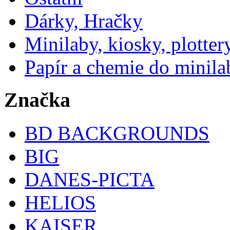
Dárky, Hračky
Minilaby, kiosky, plotter
Papír a chemie do minila
Značka
BD BACKGROUNDS
BIG
DANES-PICTA
HELIOS
KAISER