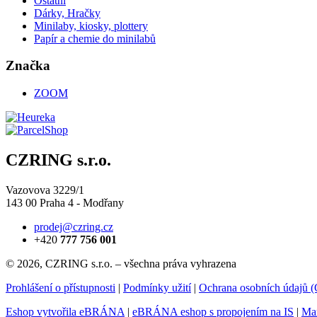
Ostatní
Dárky, Hračky
Minilaby, kiosky, plottery
Papír a chemie do minilabů
Značka
ZOOM
CZRING s.r.o.
Vazovova 3229/1
143 00 Praha 4 - Modřany
prodej@czring.cz
+420
777 756 001
© 2026, CZRING s.r.o. – všechna práva vyhrazena
Prohlášení o přístupnosti
|
Podmínky užití
|
Ochrana osobních údajů
Eshop vytvořila eBRÁNA
|
eBRÁNA eshop s propojením na IS
|
Mar