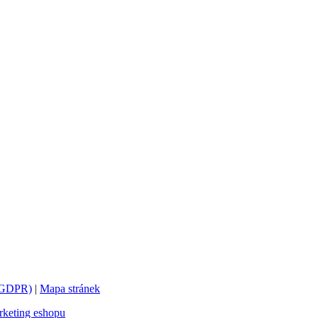
 (GDPR)
|
Mapa stránek
keting eshopu