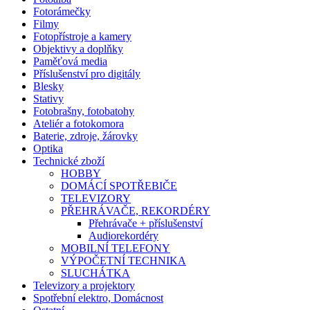
Fotorámečky
Filmy
Fotopřístroje a kamery
Objektivy a doplňky
Paměťová media
Příslušenství pro digitály
Blesky
Stativy
Fotobrašny, fotobatohy
Ateliér a fotokomora
Baterie, zdroje, žárovky
Optika
Technické zboží
HOBBY
DOMÁCÍ SPOTŘEBIČE
TELEVIZORY
PŘEHRÁVAČE, REKORDÉRY
Přehrávače + příslušenství
Audiorekordéry
MOBILNÍ TELEFONY
VÝPOČETNÍ TECHNIKA
SLUCHÁTKA
Televizory a projektory
Spotřební elektro, Domácnost