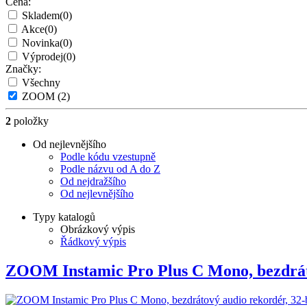
Cena:
Skladem
(0)
Akce
(0)
Novinka
(0)
Výprodej
(0)
Značky:
Všechny
ZOOM
(2)
2
položky
Od nejlevnějšího
Podle kódu vzestupně
Podle názvu od A do Z
Od nejdražšího
Od nejlevnějšího
Typy katalogů
Obrázkový výpis
Řádkový výpis
ZOOM Instamic Pro Plus C Mono, bezdr