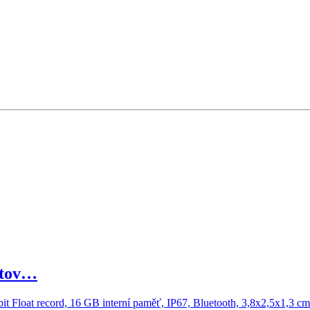
átov…