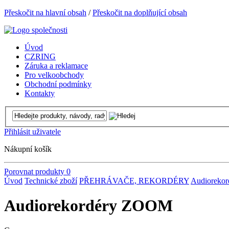
Přeskočit na hlavní obsah
/
Přeskočit na doplňující obsah
Úvod
CZRING
Záruka a reklamace
Pro velkoobchody
Obchodní podmínky
Kontakty
Přihlásit uživatele
Nákupní košík
Porovnat produkty
0
Úvod
Technické zboží
PŘEHRÁVAČE, REKORDÉRY
Audiorekor
Audiorekordéry ZOOM