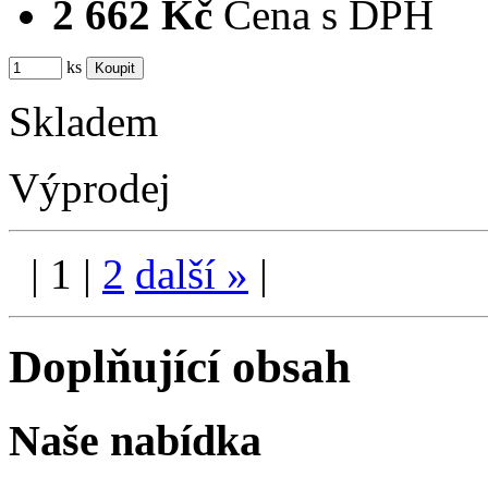
2 662 Kč
Cena s DPH
ks
Skladem
Výprodej
|
1
|
2
další
»
|
Doplňující obsah
Naše nabídka