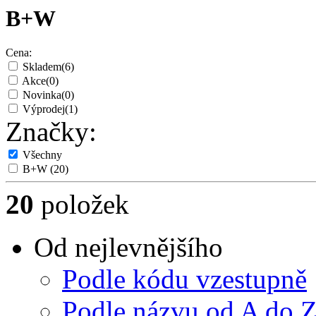
B+W
Cena:
Skladem
(6)
Akce
(0)
Novinka
(0)
Výprodej
(1)
Značky:
Všechny
B+W
(20)
20
položek
Od nejlevnějšího
Podle kódu vzestupně
Podle názvu od A do 