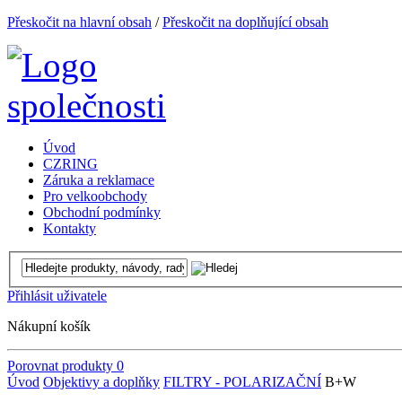
Přeskočit na hlavní obsah
/
Přeskočit na doplňující obsah
Úvod
CZRING
Záruka a reklamace
Pro velkoobchody
Obchodní podmínky
Kontakty
Přihlásit uživatele
Nákupní košík
Porovnat produkty
0
Úvod
Objektivy a doplňky
FILTRY - POLARIZAČNÍ
B+W