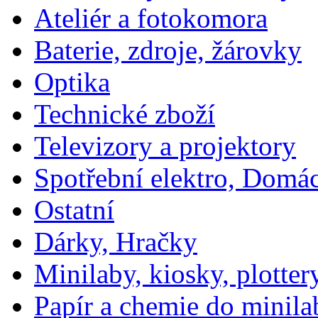
Ateliér a fotokomora
Baterie, zdroje, žárovky
Optika
Technické zboží
Televizory a projektory
Spotřební elektro, Domá
Ostatní
Dárky, Hračky
Minilaby, kiosky, plotter
Papír a chemie do minila