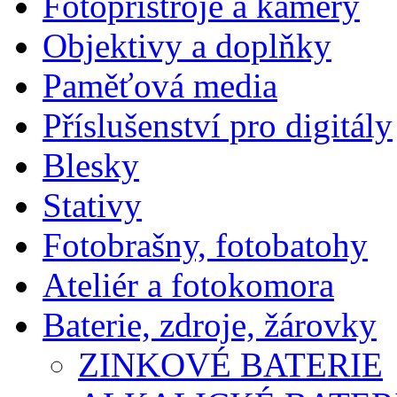
Fotopřístroje a kamery
Objektivy a doplňky
Paměťová media
Příslušenství pro digitály
Blesky
Stativy
Fotobrašny, fotobatohy
Ateliér a fotokomora
Baterie, zdroje, žárovky
ZINKOVÉ BATERIE