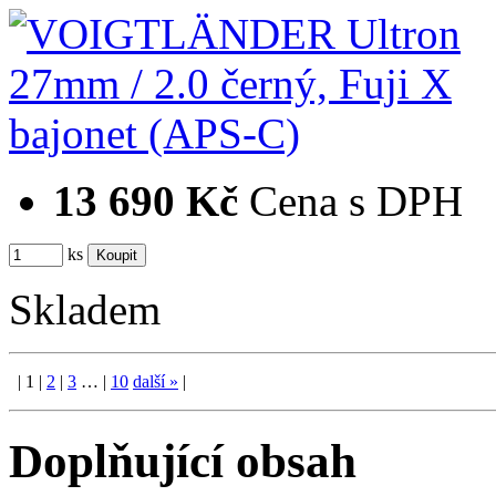
13 690 Kč
Cena s DPH
ks
Skladem
|
1
|
2
|
3
…
|
10
další
»
|
Doplňující obsah