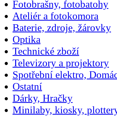
Fotobrašny, fotobatohy
Ateliér a fotokomora
Baterie, zdroje, žárovky
Optika
Technické zboží
Televizory a projektory
Spotřební elektro, Domá
Ostatní
Dárky, Hračky
Minilaby, kiosky, plotter