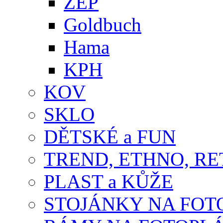
ZEP
Goldbuch
Hama
KPH
KOV
SKLO
DĚTSKÉ a FUN
TREND, ETHNO, R
PLAST a KŮŽE
STOJÁNKY NA FOT