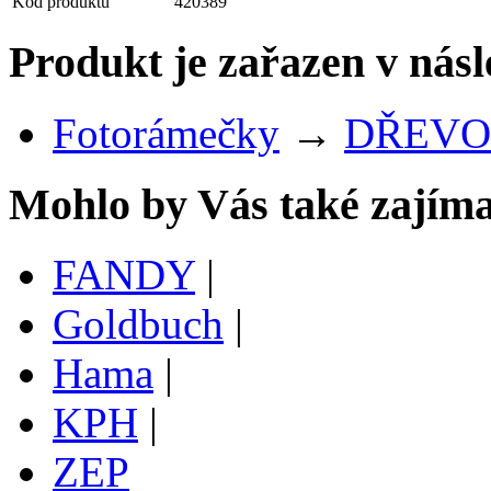
Kód produktu
420389
Produkt je zařazen v násl
Fotorámečky
→
DŘEVO
Mohlo by Vás také zajíma
FANDY
|
Goldbuch
|
Hama
|
KPH
|
ZEP