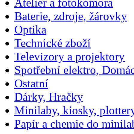
Ateliér a fotokomora
Baterie, zdroje, žárovky
Optika
Technické zboží
Televizory a projektory
Spotřební elektro, Domá
Ostatní
Dárky, Hračky
Minilaby, kiosky, plotter
Papír a chemie do minila